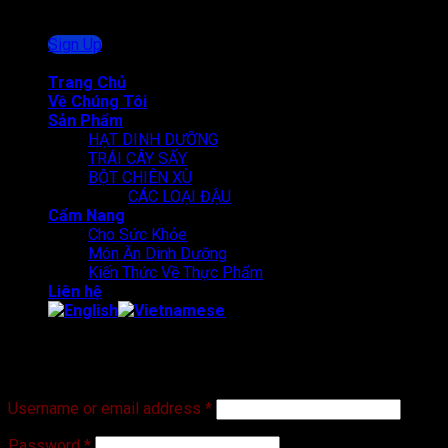
Sign Up
Join
Trang Chủ
Về Chúng Tôi
Sản Phẩm
HẠT DINH DƯỠNG
TRÁI CÂY SẤY
BỘT CHIÊN XÙ
CÁC LOẠI ĐẬU
Cẩm Nang
Cho Sức Khỏe
Món Ăn Dinh Dưỡng
Kiến Thức Về Thực Phẩm
Liên hệ
Login
Username or email address
*
Password
*