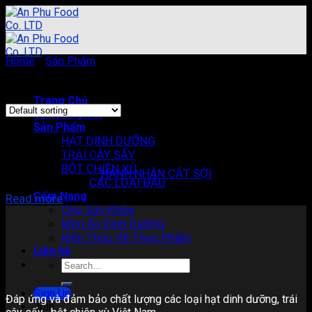
Skip
to
content
Home
/
Sản Phẩm
/
Products tagged “giảm béo”
Showing the single result
Trang Chủ
Về Chúng Tôi
Sản Phẩm
HẠT DINH DƯỠNG
HẠT DINH DƯỠNG
TRÁI CÂY SẤY
BỘT CHIÊN XÙ
HẠNH NHÂN CẮT SỢI
CÁC LOẠI ĐẬU
Cẩm Nang
Read more
Cho Sức Khỏe
Món Ăn Dinh Dưỡng
Kiến Thức Về Thực Phẩm
Liên hệ
Search
for:
Sign Up
Đáp ứng và đảm bảo chất lượng các loại hạt dinh dưỡng, trái
Join