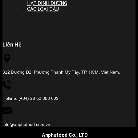
HẠT DINH DƯỠNG
CÁC LOẠI ĐẬU
Liên Hệ
312 Đường D2, Phường Thạnh Mỹ Tây, TP. HCM, Việt Nam.
Hotline: (+84) 28 62 853 609
info@anphufood.com.vn
Copyright 2026 ©
Anphufood Co., LTD
by ATPWEB.VN