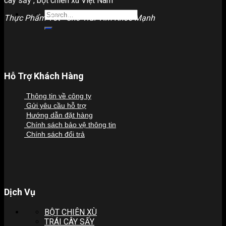
cây sấy , bột chiên xù Việt Nam
Search
Thực Phẩm Tốt - Cho Trái Tim Khỏe Mạnh
for:
Hỗ Trợ Khách Hàng
Thông tin về công ty
Gửi yêu cầu hỗ trợ
Hướng dẫn đặt hàng
Chính sách bảo vệ thông tin
Chính sách đổi trả
Dịch Vụ
BỘT CHIÊN XÙ
TRÁI CÂY SẤY