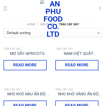
Skip
to
content
HOME
/
SẢN PHẨM
/
TRÁI CÂY SẤY
TRÁI CÂY SẤY
TRÁI CÂY SẤY
MƠ SẤY-APRICOTS
NAM VIỆT QUẤT-
CRANBERRIES
READ MORE
READ MORE
TRÁI CÂY SẤY
TRÁI CÂY SẤY
NHO KHÔ NÂU ẤN ĐỘ-
NHO KHÔ VÀNG ẤN ĐỘ-
MALAYA RAISIN
GOLDEN RAISIN
READ MORE
READ MORE