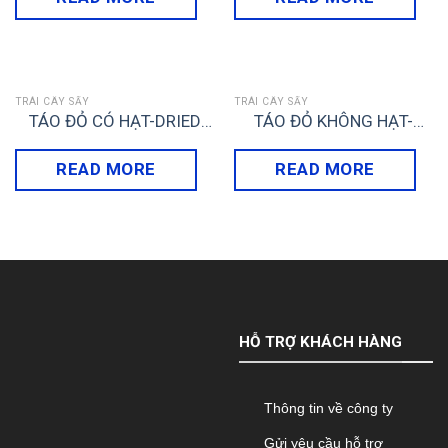
TRÁI CÂY SẤY
TRÁI CÂY SẤY
TÁO ĐỎ CÓ HẠT-DRIED
TÁO ĐỎ KHÔNG HẠT-
RED DATES
DRIED RED DATES
READ MORE
READ MORE
HỖ TRỢ KHÁCH HÀNG
Thông tin về công ty
Gửi yêu cầu hỗ trợ