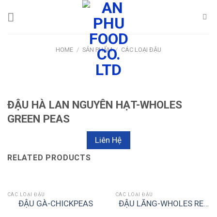
Skip
to
content
HOME
/
SẢN PHẨM
/
CÁC LOẠI ĐẬU
ĐẬU HÀ LAN NGUYÊN HẠT-WHOLES
GREEN PEAS
Liên Hệ
RELATED PRODUCTS
CÁC LOẠI ĐẬU
CÁC LOẠI ĐẬU
ĐẬU GÀ-CHICKPEAS
ĐẬU LĂNG-WHOLES RED
LENTILS